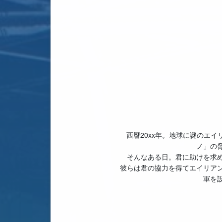
西暦20xx年。地球に謎のエ
ノ」の
そんなある日。君に助けを求
彼らは君の協力を得てエイリア
軍を